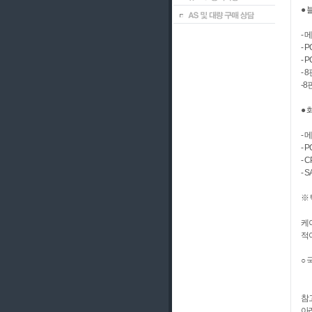
● 
- 
- 
- 
- 8
-8
● 
- 
- 
- 
- S
※ 
케
적어
○ 
참
아