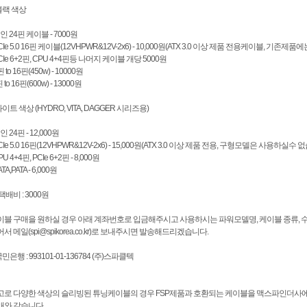
블랙 색상
메인 24핀 케이블 - 7000원
PCIe 5.0 16핀 케이블(12VHPWR&12V-2x6) - 10,000원(ATX 3.0 이상 제품 전용케이블, 기존제
PCIe 6+2핀, CPU 4+4핀등 나머지 케이블 개당 5000원
핀 to 16핀(450w) - 10000원
핀 to 16핀(600w) - 13000원
화이트 색상 (HYDRO, VITA, DAGGER 시리즈용)
메인 24핀 - 12,000원
PCIe 5.0 16핀(12VHPWR&12V-2x6) - 15,000원(ATX 3.0 이상 제품 전용, 구형모델은 사용하실수 
CPU 4+4핀, PCIe 6+2핀 - 8,000원
ATA,PATA - 6,000원
택배비 : 3000원
이블 구매을 원하실 경우 아래 계좌번호로 입금해주시고 사용하시는 파워모델명, 케이블 종류, 수량
서 메일(spi@spikorea.co.kr)로 보내주시면 발송해드리겠습니다.
국민은행 : 993101-01-136784 (주)스파클텍
고로 다양한 색상의 슬리빙된 튜닝케이블의 경우 FSP제품과 호환되는 케이블을 맥스파인더사
래와 같습니다.