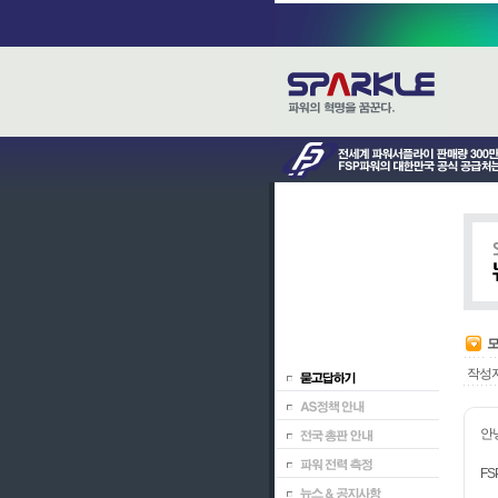
모
작성
안
F